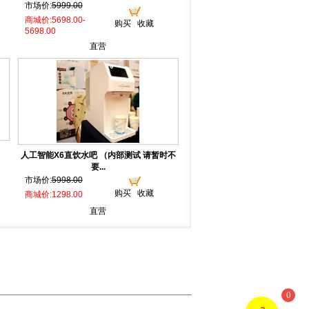
市场价:
5999.00
商城价:5698.00-
购买
收藏
5698.00
直营
人工智能X6直饮水吧 （内部测试 请暂时不
要...
市场价:
5998.00
购买
收藏
商城价:1298.00
直营
0