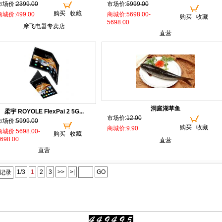
市场价:
2399.00
市场价:
5999.00
购买
收藏
商城价:499.00
商城价:5698.00-
购买
收藏
5698.00
摩飞电器专卖店
直营
洞庭湖草鱼
柔宇 ROYOLE FlexPai 2 5G...
市场价:
12.00
市场价:
5999.00
购买
收藏
商城价:9.90
城价:5698.00-
购买
收藏
698.00
直营
直营
1/3
1
2
3
>>
>|
GO
个记录