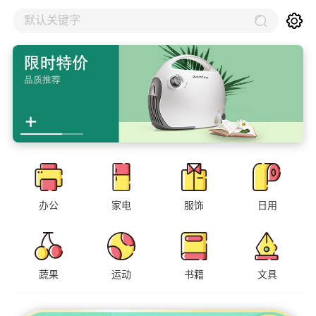
默认关键字
办公
家电
服饰
日用
蔬果
运动
书籍
文具