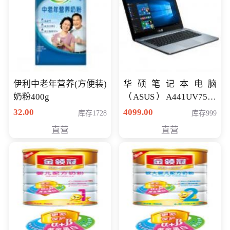
伊利中老年营养(方便装)
华硕笔记本电脑
奶粉400g
（ASUS）A441UV7500
顽石（7代i7-7500U 4G
32.00
4099.00
库存1728
库存999
500G GT920MX 独显）
直营
直营
14英寸