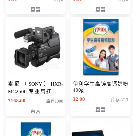
直营
直营
索尼（SONY）HXR-
伊利学生高锌高钙奶粉
400g
MC2500 专业肩扛式存
储卡全高清摄录一体机
32.00
库存2713
7168.00
库存1000
婚庆 直播 团拜会 专业高
直营
直营
清入门级摄像机