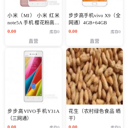
小米（MI） 小米 红米
步步高手机vivo X9（全
note5A 手机 樱花粉高配
网通）4GB+64GB
版 全网通(3G+32G)
0.00
0.00
库存0
库存0
直营
直营
步步高VIVO手机Y31A
花生（农村绿色食品 晒
（三网通）
干）
0.00
0.00
库存0
库存0