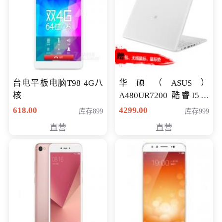
台电平板电脑T98 4G八
华硕（ASUS）
核
A480UR7200 酷睿I5超
薄学生办公游戏独显笔
618.00
4299.00
库存899
库存999
记本电脑 金色 I5-7200
直营
直营
NV930-2G独