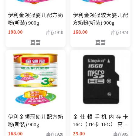
伊利金领冠婴儿配方奶
伊利金领冠较大婴儿配
粉(听装) 900g
方奶粉(听装) 900g
198.00
168.00
库存1910
库存1974
直营
直营
伊利金领冠幼儿配方奶
金仕顿手机内存卡
粉(听装) 900g
16G（TF卡 16G） 高速
卡 CLASS 10
168.00
25.00
库存1920
库存905