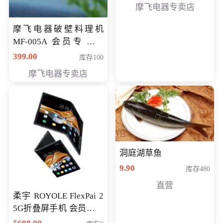
摩飞电器专卖店
摩飞电器破壁料理机
MF-005A 会员专享价
198元
399.00
库存100
摩飞电器专卖店
洞庭湖草鱼
9.90
库存480
直营
柔宇 ROYOLE FlexPai 2
5G折叠屏手机 会员专享
购买价格 4998元