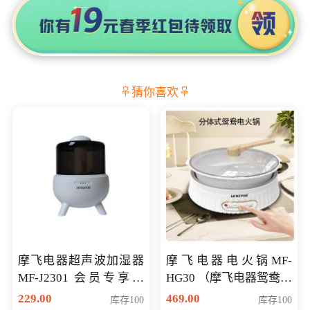
猜你喜欢
摩飞电器超声波加湿器
摩飞电器电火锅MF-
MF-J2301 会员专享价
HG30 （摩飞电器鸳鸯锅
168元
MF-HG30 ） 会员专享价
229.00
469.00
库存100
库存100