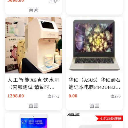
5698.00
库存0
直营
人工智能X6直饮水吧
华硕（ASUS）华硕顽石
（内部测试 请暂时不要
笔记本电脑F442UF8250
购买）
八代独显轻薄办公商务
1298.00
0.00
库存72
库存0
游戏笔记本 火爆推荐
直营
直营