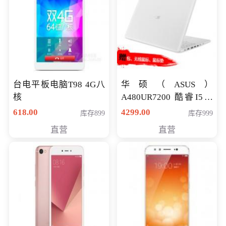
台电平板电脑T98 4G八
华硕（ASUS）
核
A480UR7200 酷睿I5超
薄学生办公游戏独显笔
618.00
4299.00
库存899
库存999
记本电脑 金色 I5-7200
直营
直营
NV930-2G独