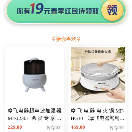
猜你喜欢
摩飞电器超声波加湿器
摩飞电器电火锅MF-
MF-J2301 会员专享价
HG30 （摩飞电器鸳鸯锅
168元
MF-HG30 ） 会员专享价
229.00
469.00
库存100
库存100