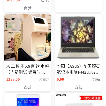
5698.00
库存0
直营
人工智能X6直饮水吧
华硕（ASUS）华硕顽石
（内部测试 请暂时不要
笔记本电脑F442UF8250
购买）
八代独显轻薄办公商务
1298.00
0.00
库存72
库存0
游戏笔记本 火爆推荐
直营
直营