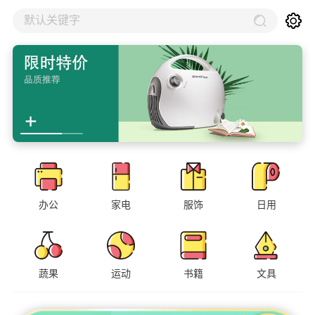
默认关键字
办公
家电
服饰
日用
蔬果
运动
书籍
文具