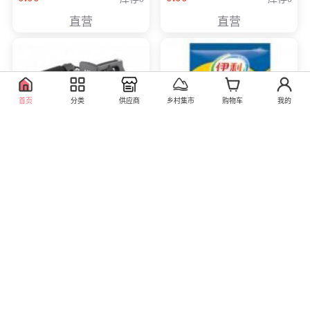
直营
直营
首页
分类
供应商
乡村集市
购物车
我的
索尼（SONY）HXR-
伊利学生高锌高钙奶粉
400g
MC2500 专业肩扛式存
储卡全高清摄录一体机
32.00
库存2713
7168.00
库存1000
婚庆 直播 团拜会 专业高
直营
直营
清入门级摄像机