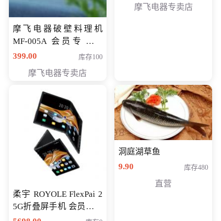
摩飞电器专卖店
摩飞电器破壁料理机
MF-005A 会员专享价
198元
399.00
库存100
摩飞电器专卖店
洞庭湖草鱼
9.90
库存480
直营
柔宇 ROYOLE FlexPai 2
5G折叠屏手机 会员专享
购买价格 4998元