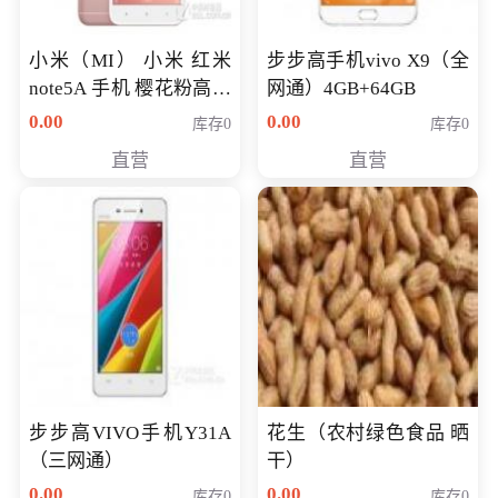
小米（MI） 小米 红米
步步高手机vivo X9（全
note5A 手机 樱花粉高配
网通）4GB+64GB
版 全网通(3G+32G)
0.00
0.00
库存0
库存0
直营
直营
步步高VIVO手机Y31A
花生（农村绿色食品 晒
（三网通）
干）
0.00
0.00
库存0
库存0